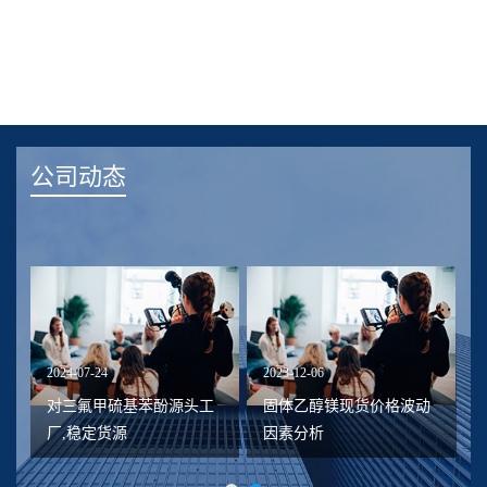
公司动态
2024-07-24
2023-12-06
20
对三氟甲硫基苯酚源头工
固体乙醇镁现货价格波动
厂,稳定货源
因素分析